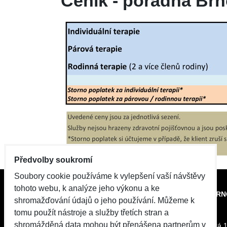
Ceník - poradna Brn
Předvolby soukromí
Soubory cookie používáme k vylepšení vaší návštěvy
tohoto webu, k analýze jeho výkonu a ke
KONTAKT BOSKOVICE
KONTAKT BRN
shromažďování údajů o jeho používání. Můžeme k
tomu použít nástroje a služby třetích stran a
Adresa
Adresa
shromážděná data mohou být přenášena partnerům v
17. listopadu 25
Soběšická 