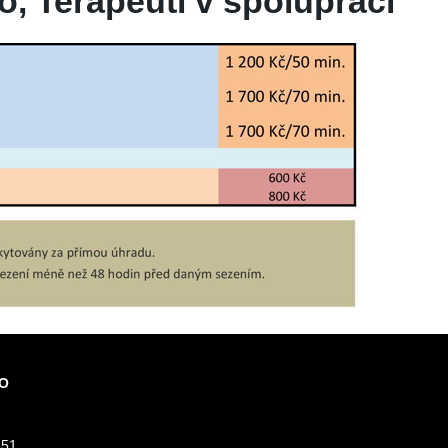
o, Terapeuti v spolupráci
O
151