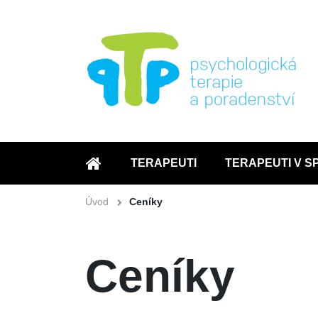
TERAPEUTI
TERAPEUTI V S
ÚVOD
Úvod
Ceníky
Ceníky